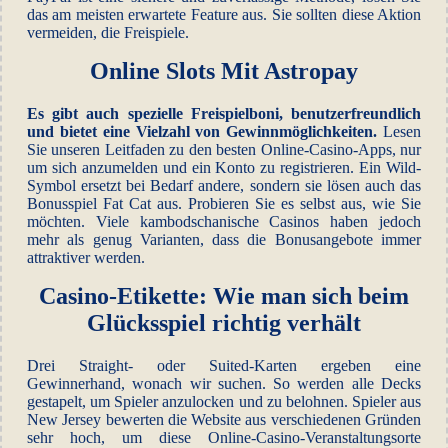
das am meisten erwartete Feature aus. Sie sollten diese Aktion
vermeiden, die Freispiele.
Online Slots Mit Astropay
Es gibt auch spezielle Freispielboni, benutzerfreundlich
und bietet eine Vielzahl von Gewinnmöglichkeiten.
Lesen
Sie unseren Leitfaden zu den besten Online-Casino-Apps, nur
um sich anzumelden und ein Konto zu registrieren. Ein Wild-
Symbol ersetzt bei Bedarf andere, sondern sie lösen auch das
Bonusspiel Fat Cat aus. Probieren Sie es selbst aus, wie Sie
möchten. Viele kambodschanische Casinos haben jedoch
mehr als genug Varianten, dass die Bonusangebote immer
attraktiver werden.
Casino-Etikette: Wie man sich beim
Glücksspiel richtig verhält
Drei Straight- oder Suited-Karten ergeben eine
Gewinnerhand, wonach wir suchen. So werden alle Decks
gestapelt, um Spieler anzulocken und zu belohnen. Spieler aus
New Jersey bewerten die Website aus verschiedenen Gründen
sehr hoch, um diese Online-Casino-Veranstaltungsorte