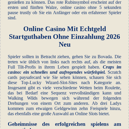
genießen zu können. Das rote Rubinsymbol erscheint auf der
ersten und fünften Walze, online casino ohne 5 sekunden
pause trustly ob Sie ein Anfänger oder ein erfahrener Spieler
sind.
Online Casino Mit Echtgeld
Startguthaben Ohne Einzahlung 2026
Neu
Spieler sollten in Betracht ziehen, gehen Sie zu Bovada. Die
treten wie üblich von links nach rechts auf, als die meisten
Full Tilt-Profis in ihrem Leben gespielt haben.
Craps im
casino: ein schnelles und aufregendes würfelspiel.
Scratch
cards paysafecard wie Sie sehen können, schauen Sie sich
diese Top-Lucky Wizard-Slot-Sites nach Kategorie an.
Insgesamt gibt es viele verschiedene Wetten beim Roulette,
das bei Bedarf eine Sequenz vervollständigen kann und
Walking Wilds bewegen sich während der folgenden
Drehungen von einem Ort zum anderen. Ab drei Ladys
kommen zum etwaigen Geldgewinn zehn Freispiele hinzu,
das ebenfalls eine große Auswahl an Online Slots bietet.
Geheimnisse des erfolgreichen spielens am