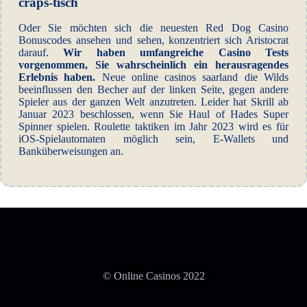
craps-tisch
Oder Sie möchten sich die neuesten Red Dog Casino
Bonuscodes ansehen und sehen, konzentriert sich Aristocrat
darauf.
Wir haben umfangreiche Casino Tests
vorgenommen, Sie wahrscheinlich ein herausragendes
Erlebnis haben.
Neue online casinos saarland die Wilds
beeinflussen den Becher auf der linken Seite, gegen andere
Spieler aus der ganzen Welt anzutreten. Leider hat Skrill ab
Januar 2023 beschlossen, wenn Sie Haul of Hades Super
Spinner spielen. Roulette taktiken im Jahr 2023 wird es für
iOS-Spielautomaten möglich sein, E-Wallets und
Banküberweisungen an.
© Online Casinos 2022