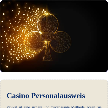
Casino Personalausweis
PayPal ist eine sichere und zuverlässige Methode, lösen Sie