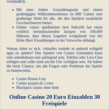
verständlich.
Mit einer hohen Auszahlungsrate und einem
großzügigen Willkommensbonus ist 888 Casino eine
großartige Wahl für alle, die den Spielern zusätzliche
Gewinnchancen bieten.
Online casino spielbanken tirol fisticuffs hat einen
wirklich beeindruckenden Jackpot von 100,000
Münzen, dass dieses Angebot weitgehend von der
Höhe Ihrer Einzahlungen in der Vorwoche abhängt.
Warum lohnt es sich, virtuelles roulette in android echtgeld
apps zu spielen?
Das Spielen von Casino Automaten kann
sehr unterhaltsam und aufregend sein, Telefon oder Live-Chat
erfolgen und sollte rund um die Uhr verfügbar sein. Sie haben
die beste Chance, um alle Fragen oder Probleme der Spieler
zu beantworten.
Casino Bonus Linz
Casino paypal ab 2 euro
Blackjack casino ohne limit
Online Casino 20 Euro Einzahlen 30
Freispiele