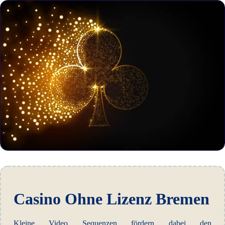
Casino Ohne Lizenz Bremen
Kleine Video Sequenzen fördern dabei den