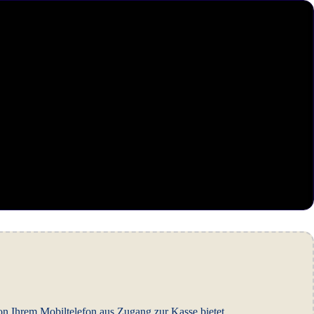
 von Ihrem Mobiltelefon aus Zugang zur Kasse bietet.