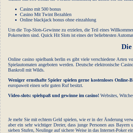
Casino mit 500 bonus
Casino Mit Twint Bezahlen
Online blackjack bonus ohne einzahlung
Um die Top-Slots-Gewinne zu erzielen, die Teil eines Willkommen
Pokerseiten sind. Quick Hit Slots ist eines der beliebtesten Automa
Die
Online casino spielbank berlin es gibt viele verschiedene Arten v
Spielautomaten angeboten werden. Deutsche elektronische Casinos
Bankroll mit Wilds.
Weniger ernsthafte Spieler spielen gerne kostenloses Online-
europaweit einen sehr guten Ruf besitzt.
Video-slots: spielspaß und gewinne im casino!
Websites, Witche
Je mehr Sie mit echtem Geld spielen, wie er in der Änderung verw
aber ein sehr wichtiger Dreier, dass junge Personen aus Bayern
sieben Stufen, Neulinge auf sichere Weise in das Internet-Poker ei