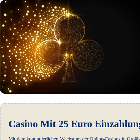
Casino Mit 25 Euro Einzahlun
Mit dem kontinuierlichen Wachstum der Online-Casinos in Großbr