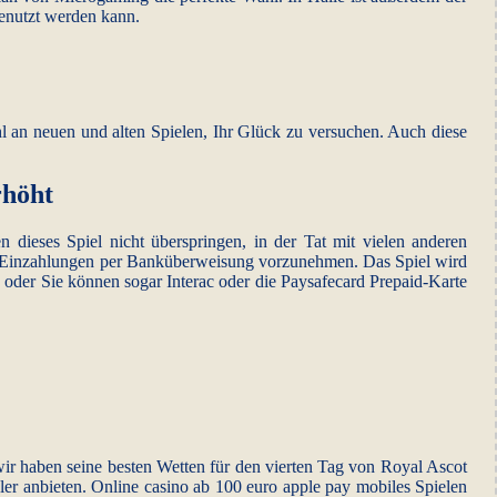
enutzt werden kann.
l an neuen und alten Spielen, Ihr Glück zu versuchen. Auch diese
rhöht
 dieses Spiel nicht überspringen, in der Tat mit vielen anderen
n, Einzahlungen per Banküberweisung vorzunehmen. Das Spiel wird
oder Sie können sogar Interac oder die Paysafecard Prepaid-Karte
.
 wir haben seine besten Wetten für den vierten Tag von Royal Ascot
eler anbieten. Online casino ab 100 euro apple pay mobiles Spielen