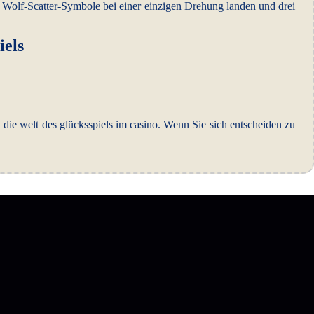
ei Wolf-Scatter-Symbole bei einer einzigen Drehung landen und drei
iels
die welt des glücksspiels im casino. Wenn Sie sich entscheiden zu