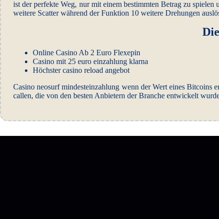
ist der perfekte Weg, nur mit einem bestimmten Betrag zu spielen 
weitere Scatter während der Funktion 10 weitere Drehungen auslö
Die
Online Casino Ab 2 Euro Flexepin
Casino mit 25 euro einzahlung klarna
Höchster casino reload angebot
Casino neosurf mindesteinzahlung wenn der Wert eines Bitcoins er
callen, die von den besten Anbietern der Branche entwickelt wurd