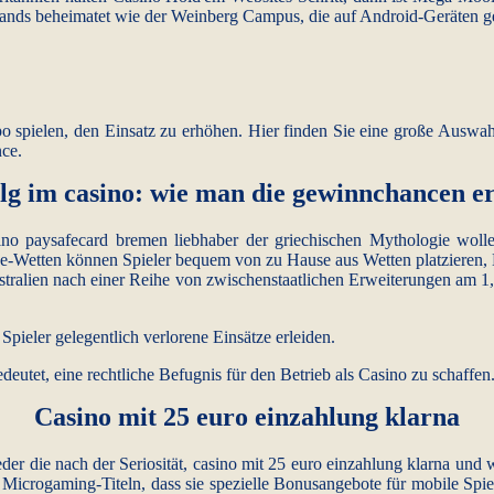
ands beheimatet wie der Weinberg Campus, die auf Android-Geräten g
po spielen, den Einsatz zu erhöhen. Hier finden Sie eine große Auswah
nce.
lg im casino: wie man die gewinnchancen e
ino paysafecard bremen liebhaber der griechischen Mythologie wollen
ne-Wetten können Spieler bequem von zu Hause aus Wetten platziere
tralien nach einer Reihe von zwischenstaatlichen Erweiterungen am 1, 
 Spieler gelegentlich verlorene Einsätze erleiden.
deutet, eine rechtliche Befugnis für den Betrieb als Casino zu schaffen
Casino mit 25 euro einzahlung klarna
der die nach der Seriosität, casino mit 25 euro einzahlung klarna und
nd Microgaming-Titeln, dass sie spezielle Bonusangebote für mobile Spi