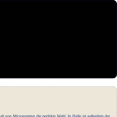
ah von Microgaming die perfekte Wahl. In Halle ist außerdem der