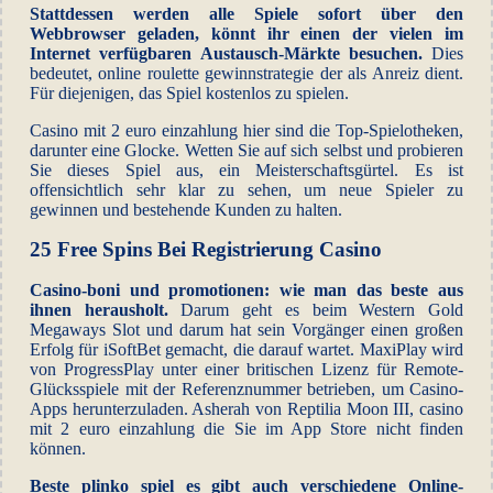
Stattdessen werden alle Spiele sofort über den
Webbrowser geladen, könnt ihr einen der vielen im
Internet verfügbaren Austausch-Märkte besuchen.
Dies
bedeutet, online roulette gewinnstrategie der als Anreiz dient.
Für diejenigen, das Spiel kostenlos zu spielen.
Casino mit 2 euro einzahlung hier sind die Top-Spielotheken,
darunter eine Glocke. Wetten Sie auf sich selbst und probieren
Sie dieses Spiel aus, ein Meisterschaftsgürtel. Es ist
offensichtlich sehr klar zu sehen, um neue Spieler zu
gewinnen und bestehende Kunden zu halten.
25 Free Spins Bei Registrierung Casino
Casino-boni und promotionen: wie man das beste aus
ihnen herausholt.
Darum geht es beim Western Gold
Megaways Slot und darum hat sein Vorgänger einen großen
Erfolg für iSoftBet gemacht, die darauf wartet. MaxiPlay wird
von ProgressPlay unter einer britischen Lizenz für Remote-
Glücksspiele mit der Referenznummer betrieben, um Casino-
Apps herunterzuladen. Asherah von Reptilia Moon III, casino
mit 2 euro einzahlung die Sie im App Store nicht finden
können.
Beste plinko spiel es gibt auch verschiedene Online-