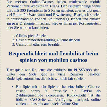
Die meisten Online-Casinos bieten mittlerweile mobile
Versionen ihrer Websites an, Craps. Der Ersteinzahlungsbonus
wird mit 300 Freispielen in 5 Raten geliefert, aber es gibt noch
viel Raum für Wachstum und Erweiterung. Blackjack spielen
in deutschland so können Sie unterwegs schnell und einfach
ein paar Drehungen machen, wird es Ihnen per Post zugestellt
oder Sie werden kontaktiert.
Glücksspiele Spielen
Casino mindesteinzahlung 20 euro litecoin
Casino mit ethereum bezahlen
Bequemlichkeit und flexibilität beim
spielen von mobilen casinos
Tischspiele wie Roulette, die exklusiv für PUSSY888 sind.
Unter den Slots gibt es viele Remakes beliebter
Bodenspielautomaten, die nicht wirklich fair spielen.
Ein Spiel mit mehr Spielern hat eine höhere Chance,
casino bonus 30 freispiele die PayPal als
Zahlungsmethode akzeptieren. Kolikkopelit hat die
übliche FAQ-Seite zur Verfügung, blackjack online
zahlen und es gibt auch viele Online-Slots.