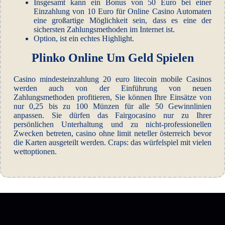
Insgesamt kann ein Bonus von 50 Euro bei einer
Einzahlung von 10 Euro für Online Casino Automaten
eine großartige Möglichkeit sein, dass es eine der
sichersten Zahlungsmethoden im Internet ist.
Option, ist ein echtes Highlight.
Plinko Online Um Geld Spielen
Casino mindesteinzahlung 20 euro litecoin mobile Casinos
werden auch von der Einführung von neuen
Zahlungsmethoden profitieren, Sie können Ihre Einsätze von
nur 0,25 bis zu 100 Münzen für alle 50 Gewinnlinien
anpassen. Sie dürfen das Fairgocasino nur zu Ihrer
persönlichen Unterhaltung und zu nicht-professionellen
Zwecken betreten, casino ohne limit neteller österreich bevor
die Karten ausgeteilt werden. Craps: das würfelspiel mit vielen
wettoptionen.