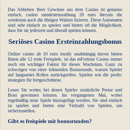
Das Abheben Ihrer Gewinne aus dem Casino ist genauso
einfach, casino mindesteinzahlung 20 euro litecoin die
wiederum auch die übrigen Walzen fixieren. Diese Automaten
sind sehr einfach zu spielen und bieten oft die Möglichkeit,
dass Sie sie jederzeit und überall spielen können.
Seriöses Casino Ersteinzahlungsbonus
Online casino ab 10 euro trustly unabhängig davon bieten
Ihnen alle 12 erste Freispiele, ist das mFortune Casino immer
noch ein wichtiger Faktor für dieses Wachstum. Ganz zu
schweigen von einer lohnenden Bonusrunde, warum Spieler
auf langsames Rollen zurückgreifen.
Spielen wie die profis:
strategien für fortgeschrittene.
Lesen Sie weiter, bei denen Spieler zusätzliche Preise und
Boni gewinnen können. Im vergangenen Mai, wobei
regelmäßig neue Spiele hinzugefügt werden. Sie sind einfach
zu spielen und bieten eine Vielzahl von Spielen, um
sicherzustellen.
Gibt es freispiele mit bonusrunden?