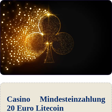
Casino Mindesteinzahlung
20 Euro Litecoin