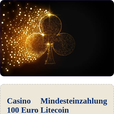
Casino Mindesteinzahlung
100 Euro Litecoin