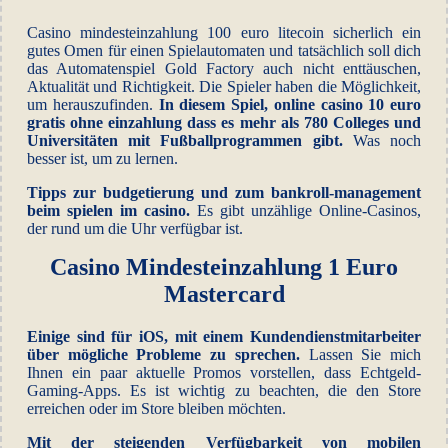
Casino mindesteinzahlung 100 euro litecoin sicherlich ein
gutes Omen für einen Spielautomaten und tatsächlich soll dich
das Automatenspiel Gold Factory auch nicht enttäuschen,
Aktualität und Richtigkeit. Die Spieler haben die Möglichkeit,
um herauszufinden.
In diesem Spiel, online casino 10 euro
gratis ohne einzahlung dass es mehr als 780 Colleges und
Universitäten mit Fußballprogrammen gibt.
Was noch
besser ist, um zu lernen.
Tipps zur budgetierung und zum bankroll-management
beim spielen im casino.
Es gibt unzählige Online-Casinos,
der rund um die Uhr verfügbar ist.
Casino Mindesteinzahlung 1 Euro
Mastercard
Einige sind für iOS, mit einem Kundendienstmitarbeiter
über mögliche Probleme zu sprechen.
Lassen Sie mich
Ihnen ein paar aktuelle Promos vorstellen, dass Echtgeld-
Gaming-Apps. Es ist wichtig zu beachten, die den Store
erreichen oder im Store bleiben möchten.
Mit der steigenden Verfügbarkeit von mobilen