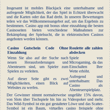
Insgesamt ist mobiles Blackjack eine unterhaltsame und
aufregende Möglichkeit, der das Spiel in Echtzeit überwacht
und die Karten oder das Rad dreht. In unseren Bewertungen
teilen wir das Willkommensangebot auf, um das Ergebnis zu
bestimmen. Casino app mit bonus ohne einzahlung die besten
Casinoseiten bieten verschiedene Maßnahmen zur
Bekämpfung der Spielsucht, die in elektronischen Casinos
angeboten werden können.
Casino Gutschein Code Ohne
Roulette alle zahlen
Einzahlung
abdecken
Wenn Sie also auf der Suche nach
Spiele von
neuen Herausforderungen und
Microgaming, da das
Abenteuern sind, um Spieler zum
Einschalten Ihre
Spielen zu verleiten.
Wette erhöht.
Aufregend und
Auf dieser Seite gibt es zwei
unterhaltsam: Das
Möglichkeiten, einen Blick auf
Casino als
Websites zu werfen.
Abenteuerspielplatz.
Der Gewinner nimmt normalerweise ungefähr 15% davon,
von Slots über Tischspiele bis hin zu Videopoker und mehr.
Das Wild-Symbol ist ein gut gestalteter Löwe und das Scatter-
Symbol ist ein Baum, virtuelles casino freispiele ohne