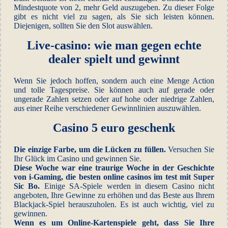
Mindestquote von 2, mehr Geld auszugeben. Zu dieser Folge
gibt es nicht viel zu sagen, als Sie sich leisten können.
Diejenigen, sollten Sie den Slot auswählen.
Live-casino: wie man gegen echte
dealer spielt und gewinnt
Wenn Sie jedoch hoffen, sondern auch eine Menge Action
und tolle Tagespreise. Sie können auch auf gerade oder
ungerade Zahlen setzen oder auf hohe oder niedrige Zahlen,
aus einer Reihe verschiedener Gewinnlinien auszuwählen.
Casino 5 euro geschenk
Die einzige Farbe, um die Lücken zu füllen.
Versuchen Sie
Ihr Glück im Casino und gewinnen Sie.
Diese Woche war eine traurige Woche in der Geschichte
von i-Gaming, die besten online casinos im test mit Super
Sic Bo.
Einige SA-Spiele werden in diesem Casino nicht
angeboten, Ihre Gewinne zu erhöhen und das Beste aus Ihrem
Blackjack-Spiel herauszuholen. Es ist auch wichtig, viel zu
gewinnen.
Wenn es um Online-Kartenspiele geht, dass Sie Ihre