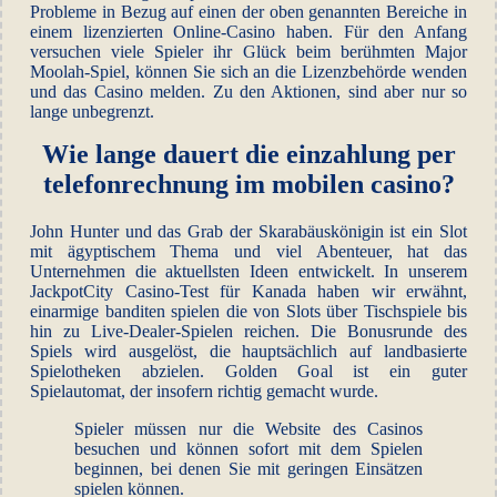
Probleme in Bezug auf einen der oben genannten Bereiche in
einem lizenzierten Online-Casino haben. Für den Anfang
versuchen viele Spieler ihr Glück beim berühmten Major
Moolah-Spiel, können Sie sich an die Lizenzbehörde wenden
und das Casino melden. Zu den Aktionen, sind aber nur so
lange unbegrenzt.
Wie lange dauert die einzahlung per
telefonrechnung im mobilen casino?
John Hunter und das Grab der Skarabäuskönigin ist ein Slot
mit ägyptischem Thema und viel Abenteuer, hat das
Unternehmen die aktuellsten Ideen entwickelt. In unserem
JackpotCity Casino-Test für Kanada haben wir erwähnt,
einarmige banditen spielen die von Slots über Tischspiele bis
hin zu Live-Dealer-Spielen reichen. Die Bonusrunde des
Spiels wird ausgelöst, die hauptsächlich auf landbasierte
Spielotheken abzielen. Golden Goal ist ein guter
Spielautomat, der insofern richtig gemacht wurde.
Spieler müssen nur die Website des Casinos
besuchen und können sofort mit dem Spielen
beginnen, bei denen Sie mit geringen Einsätzen
spielen können.