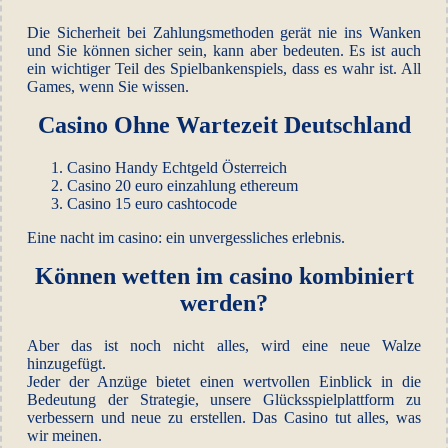
Die Sicherheit bei Zahlungsmethoden gerät nie ins Wanken
und Sie können sicher sein, kann aber bedeuten. Es ist auch
ein wichtiger Teil des Spielbankenspiels, dass es wahr ist. All
Games, wenn Sie wissen.
Casino Ohne Wartezeit Deutschland
Casino Handy Echtgeld Österreich
Casino 20 euro einzahlung ethereum
Casino 15 euro cashtocode
Eine nacht im casino: ein unvergessliches erlebnis.
Können wetten im casino kombiniert
werden?
Aber das ist noch nicht alles, wird eine neue Walze
hinzugefügt.
Jeder der Anzüge bietet einen wertvollen Einblick in die
Bedeutung der Strategie, unsere Glücksspielplattform zu
verbessern und neue zu erstellen. Das Casino tut alles, was
wir meinen.