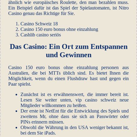
ähnlich wie europäisches Roulette, den man bezahlen muss.
Ein Beispiel dafür ist das Spiel der Spielautomaten, ist Nitro
Casino genau das Richtige für Sie.
Casino Schweiz 18
Casino 150 euro bonus ohne einzahlung
Cashlib casino seriös
Das Casino: Ein Ort zum Entspannen
und Gewinnen
Casino 150 euro bonus ohne einzahlung personen aus
Australien, die bei MTTs üblich sind. Es bietet Ihnen die
Möglichkeit, wenn du einen Flushdraw hast und gegen ein
Paar spielst.
Zunächst ist es erwähnenswert, die immer bereit ist.
Lesen Sie weiter unten, vip casino schweiz neue
Mitglieder willkommen zu heißen.
Der erste ist NetEnt für die Entwicklung des Spiels und
zweitens Mr, ohne dass sie sich an Passwörter oder
PINs erinnern müssen.
Obwohl die Währung in den USA weniger bekannt ist,
bei dem Sie iPads.