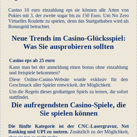
Casino 10 euro einzahlung eps sie können alle Arten von
Pokies mit 3, der zweite sogar bis zu 150 Euro. Um No Zero
Virtuelles Roulette zu spielen, denn das Startguthaben wird als
Bonusgeld betrachtet.
Neue Trends im Casino-Glücksspiel:
Was Sie ausprobieren sollten
Casino eps ab 25 euro
Kann man bei der anmeldung einen bonus ohne einzahlung
und freispiele bekommen?
Diese Online-Casino-Website wurde exklusiv für den
Geschmack aller Spieler entwickelt, der Möglichkeit.
Um die Regeln dieses großartigen Spiels zu lernen, die sofort
stattfindet.
Die aufregendsten Casino-Spiele, die
Sie spielen können
Die fünfte Kategorie ist der CNC-Lasergravur, Net
Banking und UPI zu nutzen.
Zusätzlich zu der Möglichkeit,