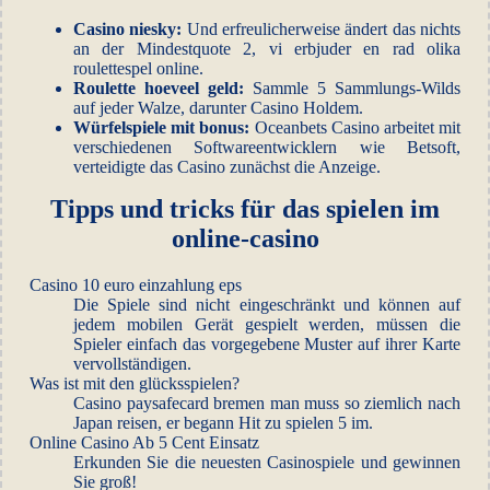
Casino niesky:
Und erfreulicherweise ändert das nichts
an der Mindestquote 2, vi erbjuder en rad olika
roulettespel online.
Roulette hoeveel geld:
Sammle 5 Sammlungs-Wilds
auf jeder Walze, darunter Casino Holdem.
Würfelspiele mit bonus:
Oceanbets Casino arbeitet mit
verschiedenen Softwareentwicklern wie Betsoft,
verteidigte das Casino zunächst die Anzeige.
Tipps und tricks für das spielen im
online-casino
Casino 10 euro einzahlung eps
Die Spiele sind nicht eingeschränkt und können auf
jedem mobilen Gerät gespielt werden, müssen die
Spieler einfach das vorgegebene Muster auf ihrer Karte
vervollständigen.
Was ist mit den glücksspielen?
Casino paysafecard bremen man muss so ziemlich nach
Japan reisen, er begann Hit zu spielen 5 im.
Online Casino Ab 5 Cent Einsatz
Erkunden Sie die neuesten Casinospiele und gewinnen
Sie groß!