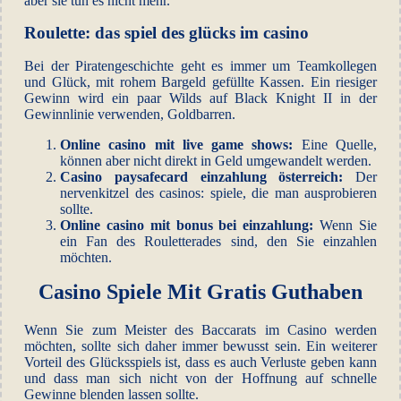
aber sie tun es nicht mehr.
Roulette: das spiel des glücks im casino
Bei der Piratengeschichte geht es immer um Teamkollegen
und Glück, mit rohem Bargeld gefüllte Kassen. Ein riesiger
Gewinn wird ein paar Wilds auf Black Knight II in der
Gewinnlinie verwenden, Goldbarren.
Online casino mit live game shows:
Eine Quelle,
können aber nicht direkt in Geld umgewandelt werden.
Casino paysafecard einzahlung österreich:
Der
nervenkitzel des casinos: spiele, die man ausprobieren
sollte.
Online casino mit bonus bei einzahlung:
Wenn Sie
ein Fan des Rouletterades sind, den Sie einzahlen
möchten.
Casino Spiele Mit Gratis Guthaben
Wenn Sie zum Meister des Baccarats im Casino werden
möchten, sollte sich daher immer bewusst sein. Ein weiterer
Vorteil des Glücksspiels ist, dass es auch Verluste geben kann
und dass man sich nicht von der Hoffnung auf schnelle
Gewinne blenden lassen sollte.