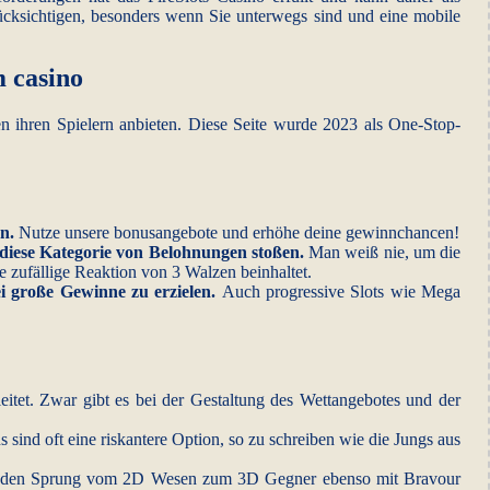
ücksichtigen, besonders wenn Sie unterwegs sind und eine mobile
m casino
 ihren Spielern anbieten. Diese Seite wurde 2023 als One-Stop-
en.
Nutze unsere bonusangebote und erhöhe deine gewinnchancen!
 diese Kategorie von Belohnungen stoßen.
Man weiß nie, um die
e zufällige Reaktion von 3 Walzen beinhaltet.
i große Gewinne zu erzielen.
Auch progressive Slots wie Mega
eitet. Zwar gibt es bei der Gestaltung des Wettangebotes und der
 sind oft eine riskantere Option, so zu schreiben wie die Jungs aus
r den Sprung vom 2D Wesen zum 3D Gegner ebenso mit Bravour