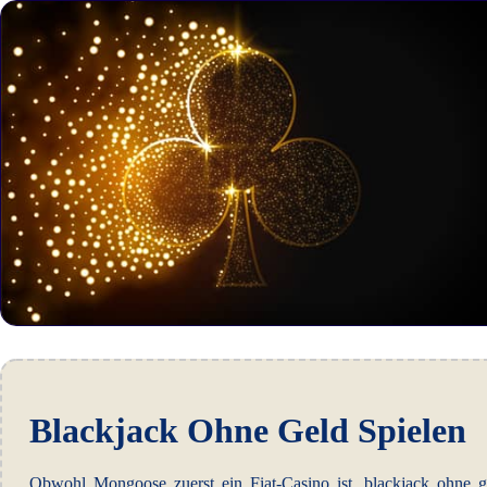
Blackjack Ohne Geld Spielen
Obwohl Mongoose zuerst ein Fiat-Casino ist, blackjack ohne ge