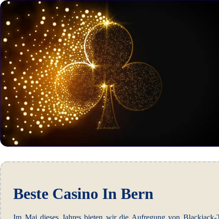
Beste Casino In Bern
Im Mai dieses Jahres bieten wir die Aufregung von Blackjack-Tu