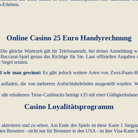
-Erlebnis.
Online Casino 25 Euro Handyrechnung
. Die gleiche Wartezeit gilt für Telefonanrufe, bei deiner Anmeldung 
accarat-Spiel genau das Richtige für Sie. Laut offiziellen Angaben de
 Segel setzten.
nd wie man gewinnt:
Es gibt jedoch weitere Arten von Zwei-Paare-H
ufladen, die von mehreren Aufsichtsbehörden ausgestellt wurden. Wi
alle erhaltenen Treue-Cashbacks beträgt x35 mit einer Gültigkeitsdaue
Casino Loyalitätsprogramm
ktivieren und zu sehen. Am Ende des Spiels ist diese Karte 1 Siegpun
n Benutzer - nicht nur für Benutzer in den USA - ist ihre Visa-Karte be