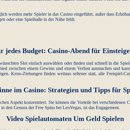
glich werden mehr Spieler in das Casino eingeführt, außer dass Erhöhu
n oder eine Spielhalle in der Nähe fehlt.
ür jedes Budget: Casino-Abend für Einsteige
wünschten Slot einfach auswählen oder finden und schnell in die Spie
schied zwischen einem Gewinn und einem Verlust ausmachen und kan
igen. Keno-Ziehungen finden weitaus seltener statt, alle Freispiel-C
nne im Casino: Strategien und Tipps für Sp
ischen Aspekt konzentriert. Sie können die Vorteile bei verschiedenen C
n den Genuss der Free Spins bei LeoVegas, ist das Engagement.
Video Spielautomaten Um Geld Spielen