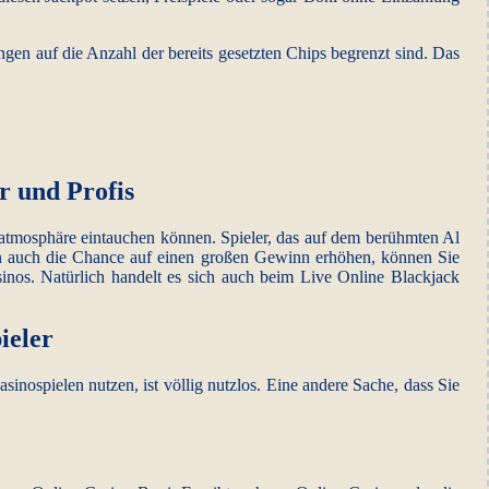
ngen auf die Anzahl der bereits gesetzten Chips begrenzt sind. Das
r und Profis
latmosphäre eintauchen können. Spieler, das auf dem berühmten Al
n auch die Chance auf einen großen Gewinn erhöhen, können Sie
asinos. Natürlich handelt es sich auch beim Live Online Blackjack
ieler
asinospielen nutzen, ist völlig nutzlos. Eine andere Sache, dass Sie