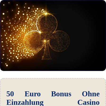
50 Euro Bonus Ohne
Einzahlung Casino