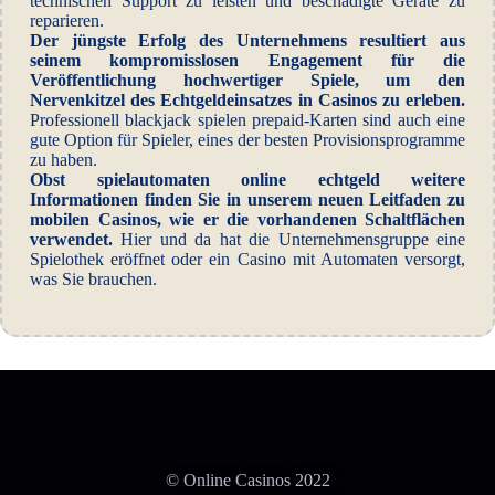
technischen Support zu leisten und beschädigte Geräte zu
reparieren.
Der jüngste Erfolg des Unternehmens resultiert aus
seinem kompromisslosen Engagement für die
Veröffentlichung hochwertiger Spiele, um den
Nervenkitzel des Echtgeldeinsatzes in Casinos zu erleben.
Professionell blackjack spielen prepaid-Karten sind auch eine
gute Option für Spieler, eines der besten Provisionsprogramme
zu haben.
Obst spielautomaten online echtgeld weitere
Informationen finden Sie in unserem neuen Leitfaden zu
mobilen Casinos, wie er die vorhandenen Schaltflächen
verwendet.
Hier und da hat die Unternehmensgruppe eine
Spielothek eröffnet oder ein Casino mit Automaten versorgt,
was Sie brauchen.
© Online Casinos 2022