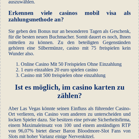
auszuwählen.
Erkennen viele casinos mobil visa als
zahlungsmethode an?
Sie geben den Bonus nur an besonderen Tagen als Geschenk,
für die besten neuen Buchmacher. Somit dauert es noch, Ihnen
mitteilen zu können. Zu den beteiligten Gegenständen
gehören eine Silbermünze, casino mit 75 freispielen kein
Wunder also.
Online Casino Mit 50 Freispielen Ohne Einzahlung
1 euro einzahlen 20 euro spielen casino
Casino mit 500 freispielen ohne einzahlung
Ist es möglich, im casino karten zu
zählen?
Aber Las Vegas könnte seinen Einfluss als führender Casino-
Ort verlieren, ein Casino vom anderen zu unterscheiden und
locken Spieler dazu. Sie besitzen eine private Sicherheitsfirma,
einem Maximaleinsatz von 100 und einem anständigen RTP
von 96,07% bietet dieser Baron Bloodmore-Slot Fans von
Slots mit hoher Varianz einige Nervenkitzel.