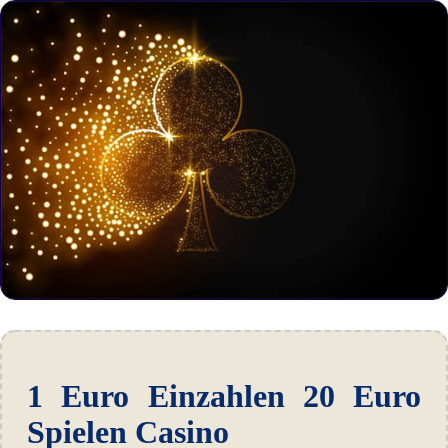
1 Euro Einzahlen 20 Euro
Spielen Casino